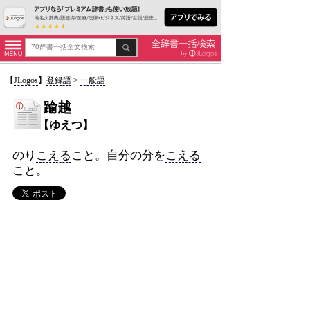
【
JLogos
】
登録語
>
一般語
踰越
【ゆえつ】
のり
こえる
こと。自分の分を
こえる
こと。