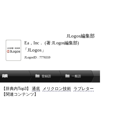
JLogos編集部
Ea，Inc． (著:JLogos編集部)
「JLogos」
JLogosID : 7776559
登録語
一般語
【辞典内Top3】
通底
メリクロン技術
ラブレター
【関連コンテンツ】