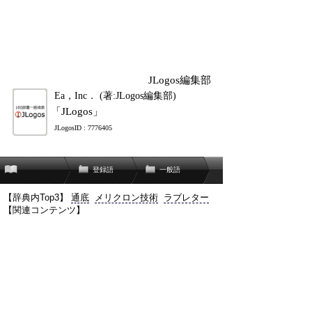
JLogos編集部
Ea，Inc． (著:JLogos編集部)
「JLogos」
JLogosID : 7776405
登録語
一般語
【辞典内Top3】
通底
メリクロン技術
ラブレター
【関連コンテンツ】