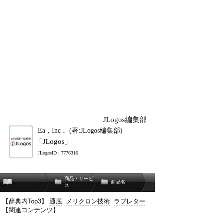
JLogos編集部
Ea，Inc． (著:JLogos編集部)
「JLogos」
JLogosID : 7776316
商品・サービ
商品名
ス
【辞典内Top3】
通底
メリクロン技術
ラブレター
【関連コンテンツ】