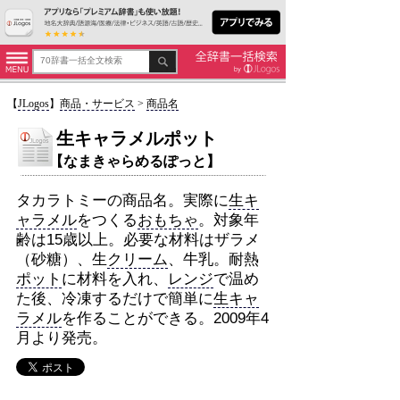
【
JLogos
】
商品・サービス
>
商品名
生キャラメルポット
【なまきゃらめるぽっと】
タカラトミーの商品名。実際に
生キ
ャラメル
をつくる
おもちゃ
。対象年
齢は15歳以上。必要な材料はザラメ
（砂糖）、生
クリーム
、牛乳。耐熱
ポット
に材料を入れ、
レンジ
で温め
た後、冷凍するだけで簡単に
生キャ
ラメル
を作ることができる。2009年4
月より発売。