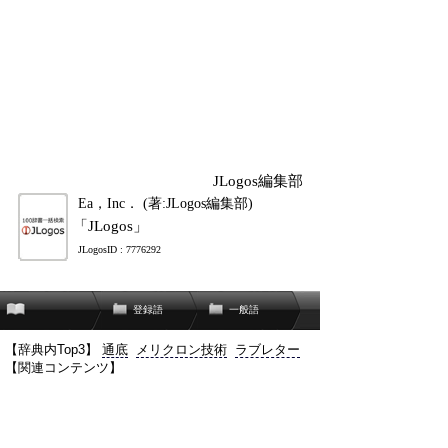
JLogos編集部
Ea，Inc． (著:JLogos編集部)
「JLogos」
JLogosID : 7776292
登録語
一般語
【辞典内Top3】
通底
メリクロン技術
ラブレター
【関連コンテンツ】