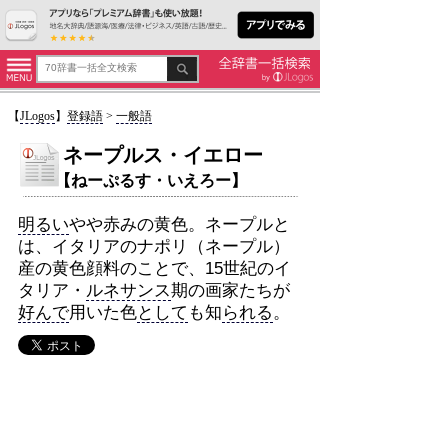
【
JLogos
】
登録語
>
一般語
ネープルス・イエロー
【ねーぷるす・いえろー】
明るい
やや赤みの黄色。ネープルと
は、イタリアのナポリ（ネープル）
産の黄色顔料のことで、15世紀のイ
タリア・
ルネサンス
期の画家たちが
好んで
用いた色
として
も知
られる
。