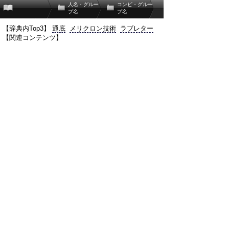
人名・グルー
コンビ・グルー
プ名
プ名
【辞典内Top3】
通底
メリクロン技術
ラブレター
【関連コンテンツ】