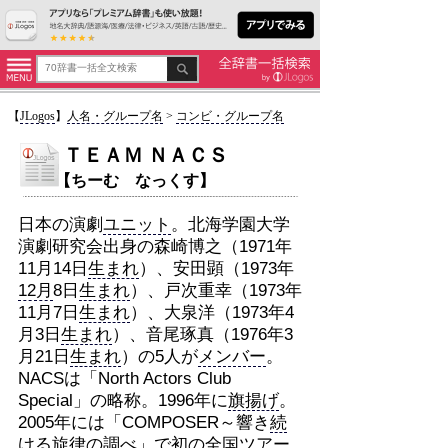
【
JLogos
】
人名・グループ名
>
コンビ・グループ名
ＴＥＡＭ ＮＡＣＳ
【ちーむ なっくす】
日本の演劇
ユニット
。北海学園大学
演劇研究会出身の森崎博之（1971年
11月14日
生まれ
）、安田顕（1973年
12月
8日
生まれ
）、戸次重幸（1973年
11月7日
生まれ
）、大泉洋（1973年4
月3日
生まれ
）、音尾琢真（1976年3
月21日
生まれ
）の5人が
メンバー
。
NACSは「North Actors Club
Special」の略称。1996年に
旗揚げ
。
2005年には「COMPOSER～響き
続
ける
旋律の調べ」で初の全国
ツアー