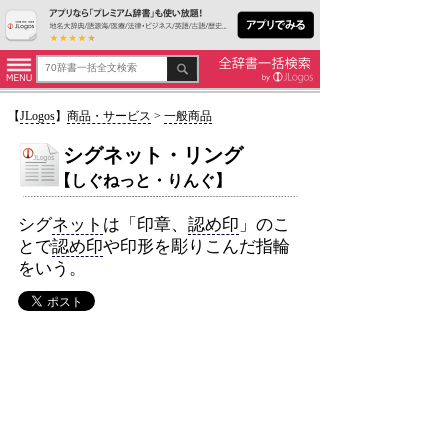
【
JLogos
】
商品・サービス
>
一般商品
シグネット・リング
【しぐねっと・りんぐ】
シグ
ネット
は「印章、
認め印
」のこ
とで
認め印
や印形を彫りこんだ指輪
をいう。