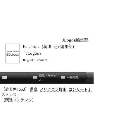
JLogos編集部
Ea，Inc． (著:JLogos編集部)
「JLogos」
JLogosID : 7776272
商品・サービ
一般商品
ス
【辞典内Top3】
通底
メリクロン技術
コンサートミ
ストレス
【関連コンテンツ】