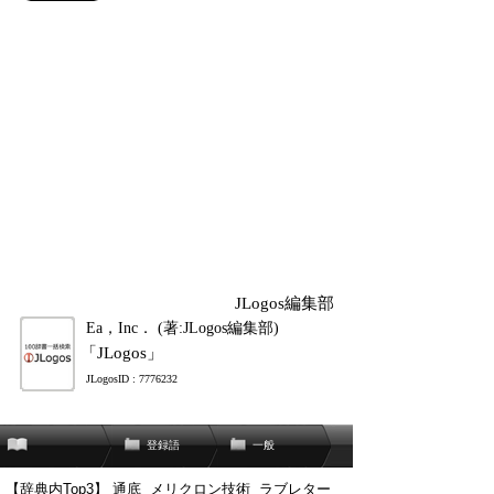
JLogos編集部
Ea，Inc． (著:JLogos編集部)
「JLogos」
JLogosID : 7776232
登録語
一般
【辞典内Top3】
通底
メリクロン技術
ラブレター