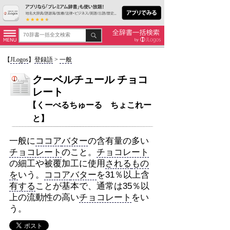
【
JLogos
】
登録語
>
一般
クーベルチュール チョコ
レート
【くーべるちゅーる ちょこれー
と】
一般に
ココア
バター
の含有量の多い
チョコレート
のこと。
チョコレート
の細工や被覆加工に使用
される
もの
を
いう。
ココア
バター
を31％以上含
有する
ことが基本で、通常は35％以
上の流動性の高い
チョコレート
をい
う。