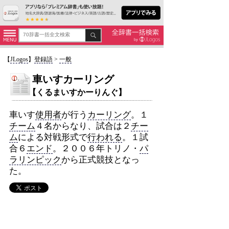
【
JLogos
】
登録語
>
一般
車いすカーリング
【くるまいすかーりんぐ】
車いす
使用者
が行う
カーリング
。１
チーム
４名からなり、試合は２
チー
ム
による対戦形式で
行われる
。１試
合６
エンド
。２００６年トリノ・
パ
ラリンピック
から正式競技となっ
た。