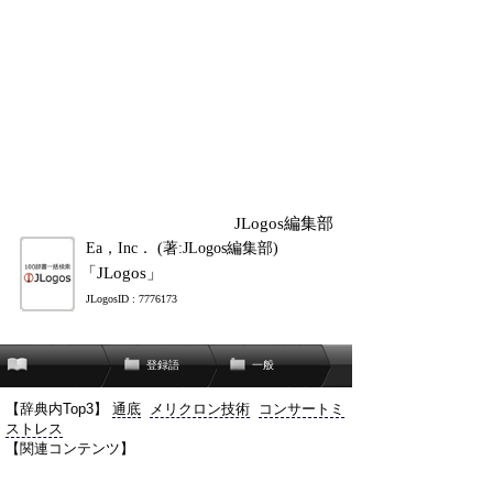
JLogos編集部
Ea，Inc． (著:JLogos編集部)
「JLogos」
JLogosID : 7776173
登録語
一般
【辞典内Top3】
通底
メリクロン技術
コンサートミ
ストレス
【関連コンテンツ】