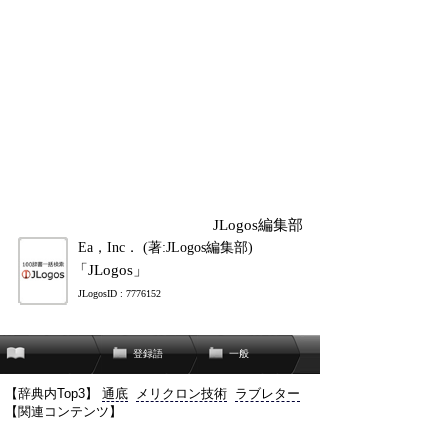
JLogos編集部
Ea，Inc． (著:JLogos編集部)
「JLogos」
JLogosID : 7776152
登録語
一般
【辞典内Top3】
通底
メリクロン技術
ラブレター
【関連コンテンツ】