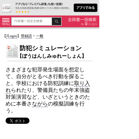
【
JLogos
】
登録語
>
一般
防犯シミュレーション
【ぼうはんしみゅれーしょん】
さまざまな犯罪発生場面を想定し
て、自分がとるべき行動を探るこ
と。学校における防犯訓練に
取り入
れ
られたり、警備員たちの年末強盗
対策演習など、いざというときのた
めに本番さ
ながら
の模擬訓練を行
う。