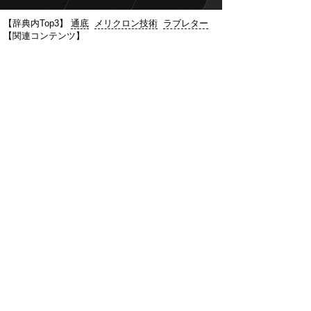
【辞典内Top3】
通底
メリクロン技術
ラブレター
【関連コンテンツ】