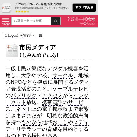
【
JLogos
】
登録語
>
一般
市民メディア
【しみんめでぃあ】
一般市民が簡便な
デジタル
機器を活
用し、大学や学校、
サークル
、地域
のNPOなどを拠点に展開する
メディ
ア
表現活動のこと。
ケーブル
テレビ
の
パブリック
・
アクセス
から
インタ
ーネット
放送、
携帯電話
の
サービ
ス
、
ネット
上の電子
掲示板
まで形態
はさまざまだが、明確な
政治的
志向
を持つ
ものから
地域
おこし
や
メディ
ア・リテラシー
の育成を目的とする
ものまで多様性がある。