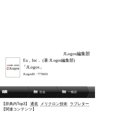
JLogos編集部
Ea，Inc． (著:JLogos編集部)
「JLogos」
JLogosID : 7776033
社会
一般語
【辞典内Top3】
通底
メリクロン技術
ラブレター
【関連コンテンツ】