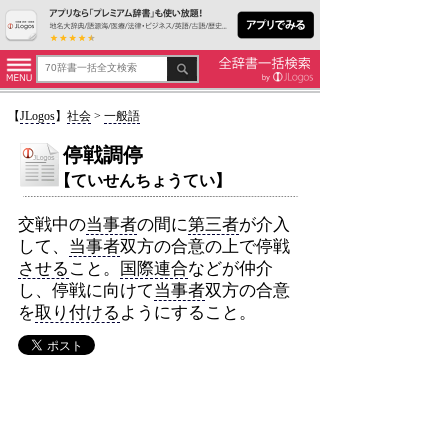
【
JLogos
】
社会
>
一般語
停戦調停
【ていせんちょうてい】
交戦中の
当事者
の間に
第三者
が介入
して、
当事者
双方の合意の上で停戦
させる
こと。
国際連合
などが仲介
し、停戦に向けて
当事者
双方の合意
を
取り付ける
ようにすること。