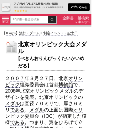
【
JLogos
】
流行・ブーム
>
制定イベント・記念日
北京オリンピック大会メダ
ル
【ぺきんおりんぴっくたいかいめ
だる】
２
００７
年３月２７日、北京
オリン
ピック
組織委員会は首都
博物館
で、
2008年北京
オリンピック
メダル
の
デ
ザイン
を発表。北京
オリンピック
の
メダル
は直径７０ミリで、厚さ６ミ
リ
である
。
メダル
の正面は国際
オリ
ンピック
委員会（IOC）が指定した模
様
である
。つまり、翼をひろげて立