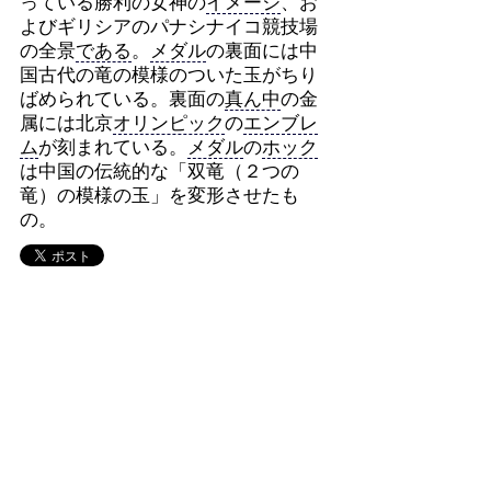
っている勝利の女神の
イメージ
、お
よびギリシアのパナシナイコ競技場
の全景
である
。
メダル
の裏面には中
国古代の竜の模様のついた玉がちり
ばめられている。裏面の
真ん中
の金
属には北京
オリンピック
の
エンブレ
ム
が刻まれている。
メダル
の
ホック
は中国の伝統的な「双竜（２つの
竜）の模様の玉」を変形させたも
の。