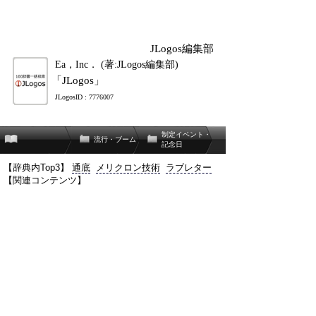
JLogos編集部
Ea，Inc． (著:JLogos編集部)
「JLogos」
JLogosID : 7776007
制定イベント・
流行・ブーム
記念日
【辞典内Top3】
通底
メリクロン技術
ラブレター
【関連コンテンツ】