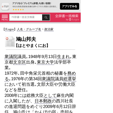
【
JLogos
】
人名・グループ名
>
政治家
鳩山邦夫
【はとやまくにお】
衆議院
議員｡1948年9月13日
生まれ
｡東
京都
文京区
出身｡
東京大学
法学部卒
業｡
1972年､田中角栄元首相の秘書を
務め
る
｡1976年の第34回
衆議院
議員
総選挙
において初当選｡文部大臣や労働大臣
などを歴任｡
2008年には総務大臣
として
麻生内閣
に入閣したが、
日本郵政
の西川社長
の進退問題をめぐり2009年6月12日辞
任。鳩山氏は「
かんぽの宿
」売却を