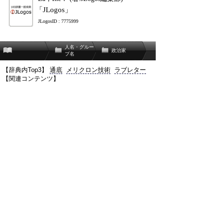
「JLogos」
JLogosID : 7775999
人名・グルー
政治家
プ名
【辞典内Top3】
通底
メリクロン技術
ラブレター
【関連コンテンツ】