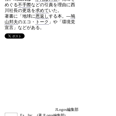
めぐる
不手際
などの引責を理由に西
川社長の更迭を
求めて
いた。
著書に「地球に
恩返し
する本。―
鳩
山邦夫
のエコ・
トーク
」や「環境党
宣言」などがある。
JLogos編集部
Ea，Inc． (著:JLogos編集部)