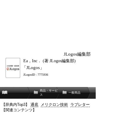
JLogos編集部
Ea，Inc． (著:JLogos編集部)
「JLogos」
JLogosID : 7775936
商品・サービ
一般商品
ス
【辞典内Top3】
通底
メリクロン技術
ラブレター
【関連コンテンツ】