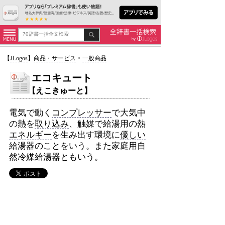
【
JLogos
】
商品・サービス
>
一般商品
エコキュート
【えこきゅーと】
電気で動く
コンプレッサー
で大気中
の熱を
取り込み
、触媒で給湯用の熱
エネルギー
を生み出す環境に
優しい
給湯器のことをいう。また家庭用自
然冷媒給湯器ともいう。