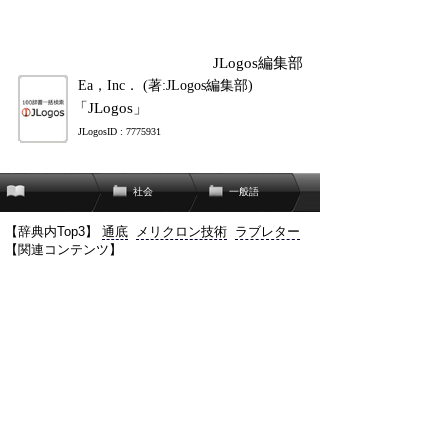
JLogos編集部
Ea，Inc． (著:JLogos編集部)
「JLogos」
JLogosID : 7775931
社会
一般語
【辞典内Top3】
通底
メリクロン技術
ラブレター
【関連コンテンツ】