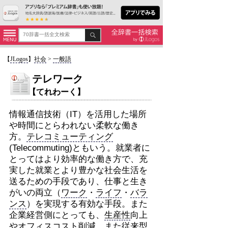
【
JLogos
】
社会
>
一般語
テレワーク
【てれわーく】
情報通信技術（IT）を活用した場所
や時間にとらわれない柔軟な働き
方。
テレコミューティング
(Telecommuting)ともいう。就業者に
とってはより効率的な働き方で、充
実した就業とより豊かな社会生活を
送るための手段であり、仕事と生き
がいの両立（
ワーク
・
ライフ
・
バラ
ンス
）を実現する有効な手段。また
企業経営側にとっても、
生産性
向上
や
オフィス
コスト
削減、また従来型