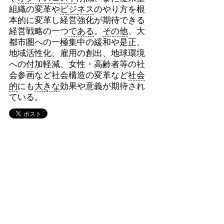
組織の変革や
ビジネス
のやり方を根
本的に変革し経営強化が期待できる
経営戦略の一つ
である
。
その他
、大
都市圏への一極集中の緩和や是正、
地域活性化、雇用の創出、地球環境
への付加軽減、女性・高齢者等の社
会参画など社会構造の変革など
社会
的
にも
大きな
効果や意義が期待され
ている。