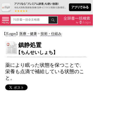
【
JLogos
】
医療・健康
>
技術・仕組み
鎮静処置
【ちんせいしょち】
薬により眠った状態を保つことで、
栄養も点滴で補給している状態のこ
と。