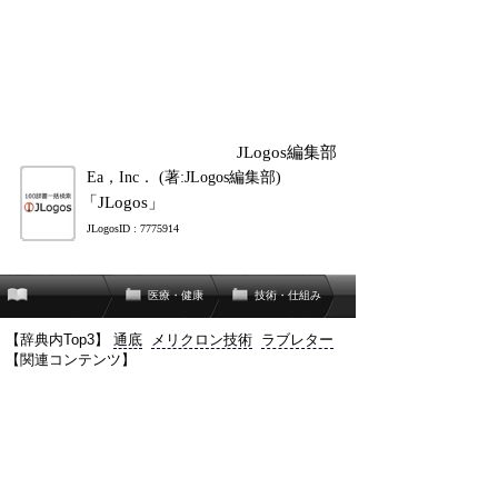
JLogos編集部
Ea，Inc． (著:JLogos編集部)
「JLogos」
JLogosID : 7775914
医療・健康
技術・仕組み
【辞典内Top3】
通底
メリクロン技術
ラブレター
【関連コンテンツ】