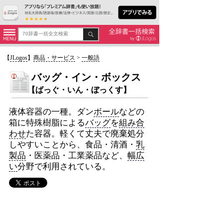
【
JLogos
】
商品・サービス
>
一般語
バッグ・イン・ボックス
【ばっぐ・いん・ぼっくす】
液体容器の一種。ダン
ボール
などの
箱に特殊樹脂による
バッグ
を
組み合
わせ
た容器。軽くて丈夫で廃棄処分
しやすいことから、食品・清酒・
乳
製品
・医薬品・工業薬品など、
幅広
い
分野で利用されている。