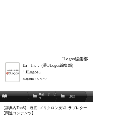
JLogos編集部
Ea，Inc． (著:JLogos編集部)
「JLogos」
JLogosID : 7775747
商品・サービ
一般語
ス
【辞典内Top3】
通底
メリクロン技術
ラブレター
【関連コンテンツ】