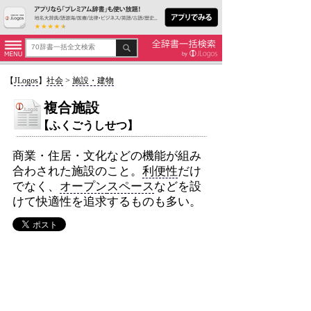
【
JLogos
】
社会
>
施設・建物
複合施設
【ふくごうしせつ】
商業・住居・文化などの機能が組み
合わされた施設のこと。
利便性
だけ
でなく、
オープン
スペース
などを設
けて快適性を追求するものも多い。