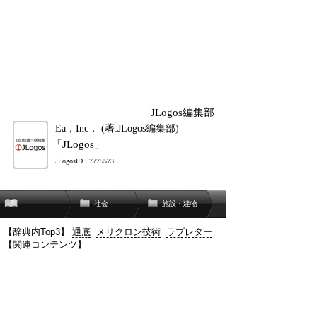
JLogos編集部
Ea，Inc． (著:JLogos編集部)
「JLogos」
JLogosID : 7775573
社会
施設・建物
【辞典内Top3】
通底
メリクロン技術
ラブレター
【関連コンテンツ】