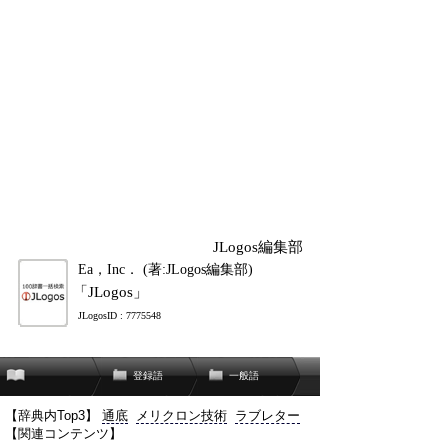
JLogos編集部
Ea，Inc． (著:JLogos編集部)
「JLogos」
JLogosID : 7775548
登録語
一般語
【辞典内Top3】
通底
メリクロン技術
ラブレター
【関連コンテンツ】