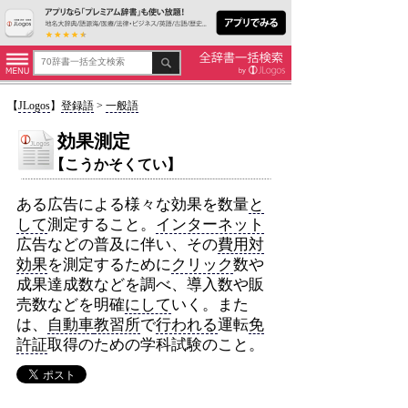
【
JLogos
】
登録語
>
一般語
効果測定
【こうかそくてい】
ある広告による様々な効果を数量
と
して
測定すること。
インターネット
広告などの普及に伴い、その
費用対
効果
を測定するために
クリック
数や
成果達成数などを調べ、導入数や販
売数などを明確
にして
いく。また
は、
自動車
教習所
で
行われる
運転
免
許証
取得のための学科試験のこと。