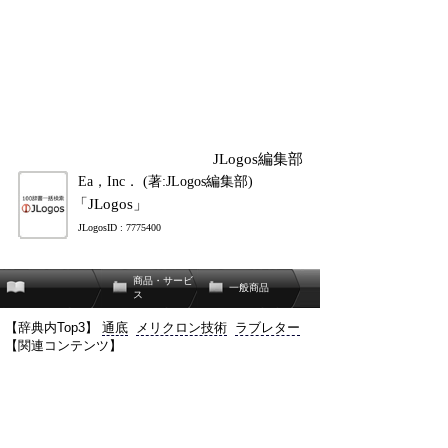
JLogos編集部
Ea，Inc． (著:JLogos編集部)
「JLogos」
JLogosID : 7775400
商品・サービ
一般商品
ス
【辞典内Top3】
通底
メリクロン技術
ラブレター
【関連コンテンツ】