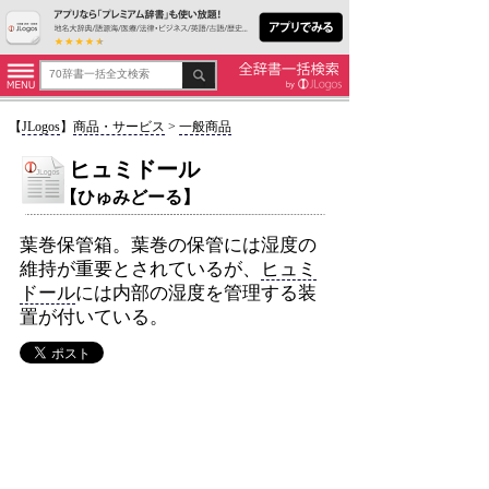
【
JLogos
】
商品・サービス
>
一般商品
ヒュミドール
【ひゅみどーる】
葉巻保管箱。葉巻の保管には湿度の
維持が重要とされているが、
ヒュミ
ドール
には内部の湿度を管理する装
置が付いている。