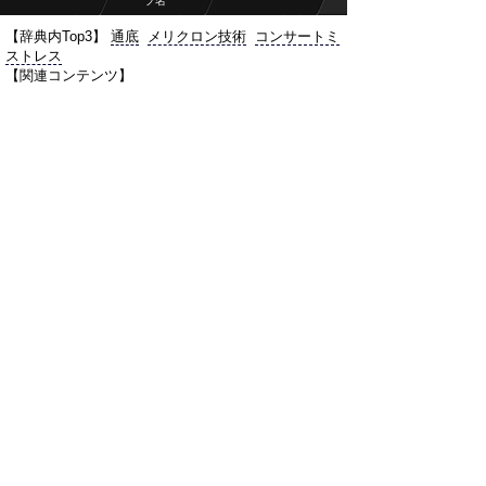
プ名
【辞典内Top3】
通底
メリクロン技術
コンサートミ
ストレス
【関連コンテンツ】