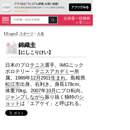
【
JLogos
】
スポーツ
>
人名
錦織圭
【にしこりけい】
日本のプロ
テニス
選手。IMGニック
ボロテリー・
テニス
アカデミー
所
属。1989年
12月
29日
生まれ
。島根県
松江市
出身。右利き。身長178cm。
体重70kg。2
007
年
10月
にプロ転向。
ジャンプ
し
ながら
振り抜く独特の
シ
ョット
は「エアケイ」と呼ばれる。