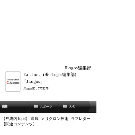
JLogos編集部
Ea，Inc． (著:JLogos編集部)
「JLogos」
JLogosID : 7775275
スポーツ
人名
【辞典内Top3】
通底
メリクロン技術
ラブレター
【関連コンテンツ】