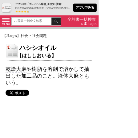
【
JLogos
】
社会
>
社会問題
ハシシオイル
【はししおいる】
乾燥大麻
や樹脂を溶剤で溶かして抽
出した加工品のこと。
液体大麻
とも
いう。