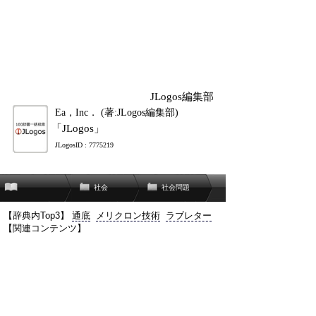
JLogos編集部
Ea，Inc． (著:JLogos編集部)
「JLogos」
JLogosID : 7775219
社会
社会問題
【辞典内Top3】
通底
メリクロン技術
ラブレター
【関連コンテンツ】