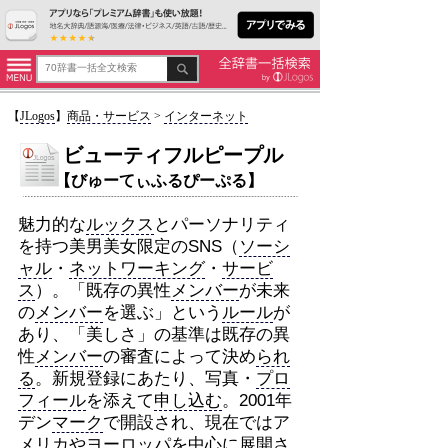
【
JLogos
】
商品・サービス
>
インターネット
ビューティフルピープル
【びゅーてぃふるぴーぷる】
魅力的な
ルックス
とパーソナリティ
を持つ美男美女限定のSNS（
ソーシ
ャル
・
ネットワーキング
・
サービ
ス
）。「既存の異性
メンバー
が未来
の
メンバー
を選ぶ」という
ルール
が
あり、「美しさ」の基準は既存の異
性
メンバー
の審査によって決め
られ
る
。新規登録にあたり、写真・
プロ
フィール
を添えて
申し込む
。2001年
デン
マーク
で開設され、現在ではア
メリカやヨーロッパを中心に展開さ