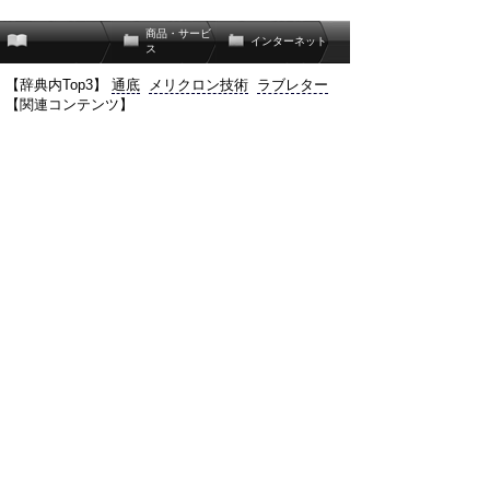
商品・サービ
インターネット
ス
【辞典内Top3】
通底
メリクロン技術
ラブレター
【関連コンテンツ】