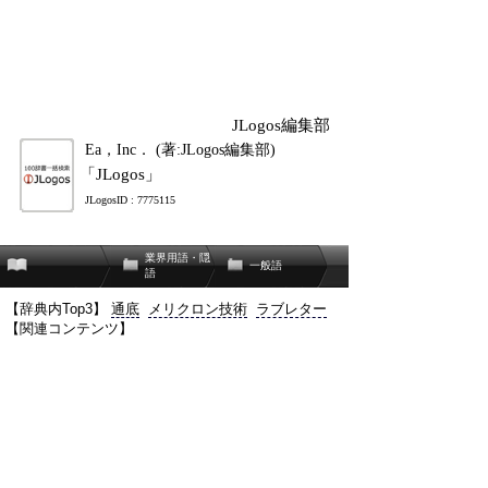
JLogos編集部
Ea，Inc． (著:JLogos編集部)
「JLogos」
JLogosID : 7775115
業界用語・隠
一般語
語
【辞典内Top3】
通底
メリクロン技術
ラブレター
【関連コンテンツ】