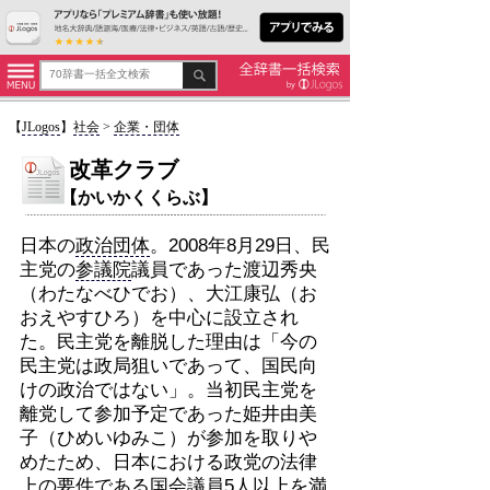
【
JLogos
】
社会
>
企業・団体
改革クラブ
【かいかくくらぶ】
日本の
政治団体
。2008年8月29日、民
主党の
参議院
議員であった渡辺秀央
（わたなべひでお）、大江康弘（お
おえやすひろ）を中心に設立され
た。民主党を離脱した理由は「今の
民主党は政局狙いであって、国民向
けの政治ではない」。当初民主党を
離党して参加予定であった姫井由美
子（ひめいゆみこ）が参加を取りや
めたため、日本における政党の法律
上の要件
である
国会議員
5人以上を満