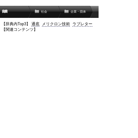
社会
企業・団体
【辞典内Top3】
通底
メリクロン技術
ラブレター
【関連コンテンツ】