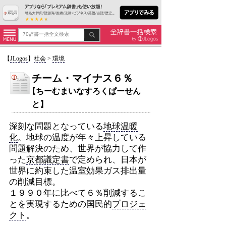
【
JLogos
】
社会
>
環境
チーム・マイナス６％
【ちーむまいなすろくぱーせん
と】
深刻な問題となっている
地球温暖
化
。地球の温度が年々上昇している
問題解決のため、世界が協力して作
った
京都議定書
で定められ、日本が
世界に約束した温室効果ガス排出量
の削減目標。
１９９０年に比べて６％削減するこ
とを実現するための国民的
プロジェ
クト
。