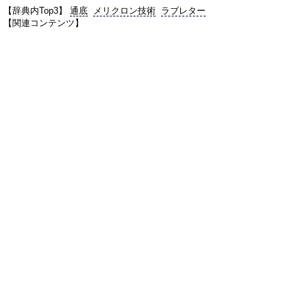
【辞典内Top3】
通底
メリクロン技術
ラブレター
【関連コンテンツ】