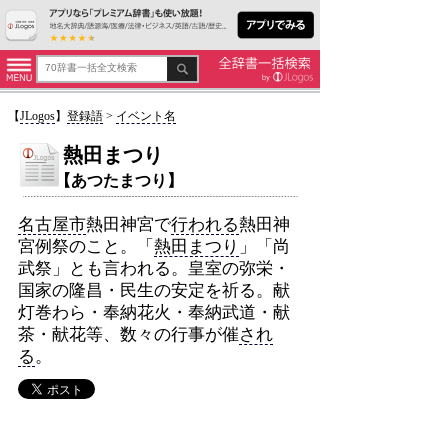
【
JLogos
】
登録語
>
イベント名
熱田まつり
【あつたまつり】
名古屋市
熱田神宮で
行われる
熱田神
宮例祭のこと。「
熱田まつり
」「尚
武祭」とも言われる。皇室の弥栄・
国家の隆昌・民生の安定を祈る。献
灯巻わら・奉納花火・奉納武道・献
茶・献花等、数々の行事が催
され
る
。