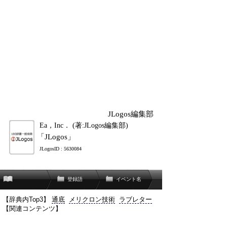
JLogos編集部
Ea，Inc． (著:JLogos編集部)
「JLogos」
JLogosID : 5630084
登録語
イベント名
【辞典内Top3】
通底
メリクロン技術
ラブレター
【関連コンテンツ】