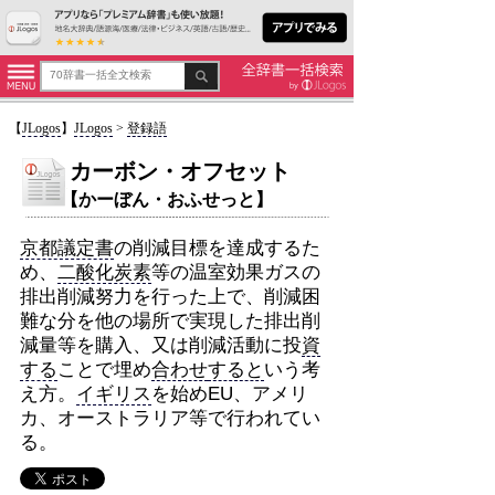
【
JLogos
】
JLogos
>
登録語
カーボン・オフセット
【かーぼん・おふせっと】
京都議定書
の削減目標を達成するた
め、
二酸化炭素
等の温室効果ガスの
排出削減努力を行った上で、削減困
難な分を他の場所で実現した排出削
減量等を購入、又は削減活動に投
資
する
ことで埋め
合わせ
すると
いう考
え方。
イギリス
を始めEU、アメリ
カ、オーストラリア等で行われてい
る。