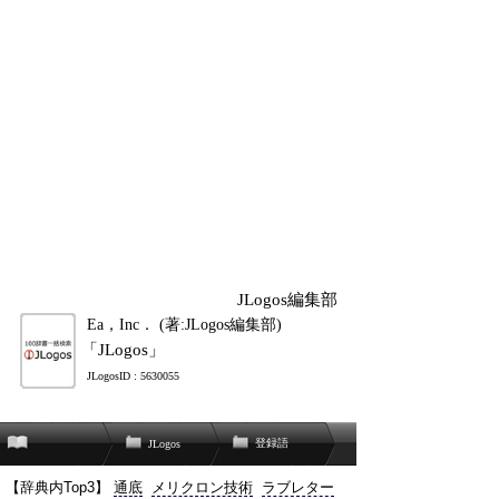
JLogos編集部
Ea，Inc． (著:JLogos編集部)
「JLogos」
JLogosID : 5630055
登録語
JLogos
【辞典内Top3】
通底
メリクロン技術
ラブレター