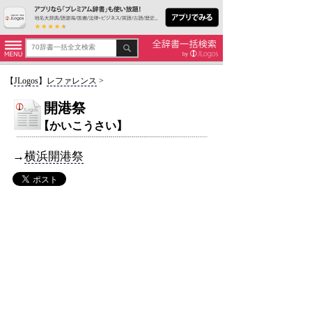
【
JLogos
】
レファレンス
>
開港祭
【かいこうさい】
→
横浜開港祭