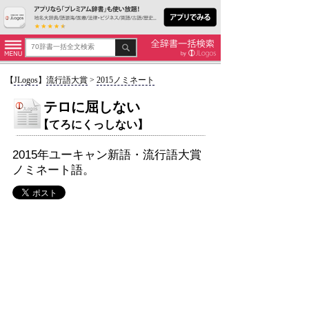
【
JLogos
】
流行語大賞
>
2015ノミネート
テロに屈しない
【てろにくっしない】
2015年ユーキャン新語・流行語大賞
ノミネート語。