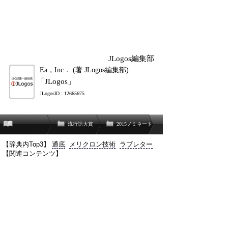
JLogos編集部
Ea，Inc． (著:JLogos編集部)
「JLogos」
JLogosID : 12665675
流行語大賞
2015ノミネート
【辞典内Top3】
通底
メリクロン技術
ラブレター
【関連コンテンツ】