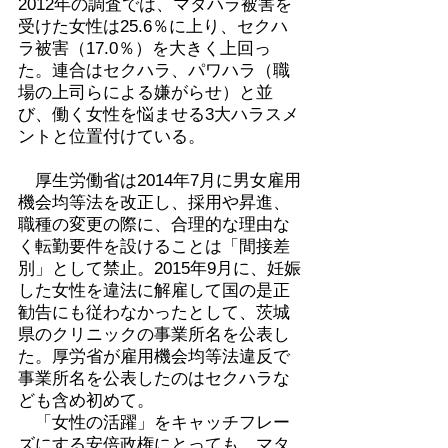
2012年の調査では、マタハラ被害を
受けた女性は25.6％に上り、セクハ
ラ被害（17.0％）を大きく上回っ
た。連合はセクハラ、パワハラ（職
場の上司らによる嫌がらせ）と並
び、働く女性を悩ませる3大ハラスメ
ントと位置付けている。
厚生労働省は2014年7月に男女雇用
機会均等法を改正し、採用や昇進、
職種の変更の際に、合理的な理由な
く転勤要件を設けることは「間接差
別」として禁止。2015年9月に、妊娠
した女性を違法に解雇して国の是正
勧告にも従わなかったとして、茨城
県のクリニックの事業所名を公表し
た。厚労省が雇用機会均等法違反で
事業所名を公表したのはセクハラな
ども含め初めて。
「女性の活躍」をキャッチフレー
ズにする安倍政権にとっても、マタ