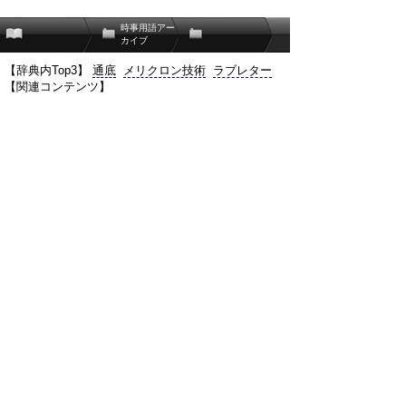
時事用語アー
カイブ
【辞典内Top3】
通底
メリクロン技術
ラブレター
【関連コンテンツ】