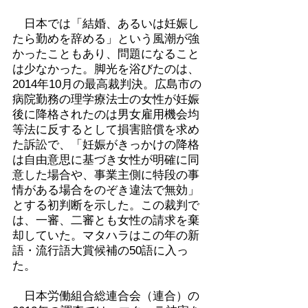
日本では「結婚、あるいは妊娠し
たら勤めを辞める」という風潮が強
かったこともあり、問題になること
は少なかった。脚光を浴びたのは、
2014年10月の最高裁判決。広島市の
病院勤務の理学療法士の女性が妊娠
後に降格されたのは男女雇用機会均
等法に反するとして損害賠償を求め
た訴訟で、「妊娠がきっかけの降格
は自由意思に基づき女性が明確に同
意した場合や、事業主側に特段の事
情がある場合をのぞき違法で無効」
とする初判断を示した。この裁判で
は、一審、二審とも女性の請求を棄
却していた。マタハラはこの年の新
語・流行語大賞候補の50語に入っ
た。
日本労働組合総連合会（連合）の