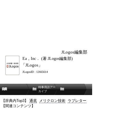
JLogos編集部
Ea，Inc． (著:JLogos編集部)
「JLogos」
JLogosID : 12665614
時事用語アー
カイブ
【辞典内Top3】
通底
メリクロン技術
ラブレター
【関連コンテンツ】