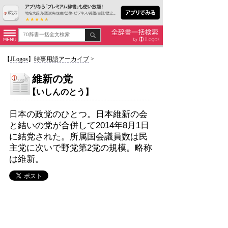
【
JLogos
】
時事用語アーカイブ
>
維新の党
【いしんのとう】
日本の政党のひとつ。日本維新の会
と結いの党が合併して2014年8月1日
に結党された。所属国会議員数は民
主党に次いで野党第2党の規模。略称
は維新。