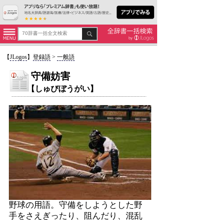
【
JLogos
】
登録語
>
一般語
守備妨害
【しゅびぼうがい】
野球の用語。守備をしようとした野
手をさえぎったり、阻んだり、混乱