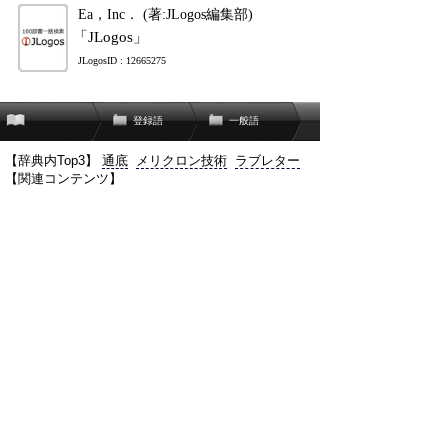
Ea，Inc． (著:JLogos編集部)
「JLogos」
JLogosID : 12665275
登録語
一般語
【辞典内Top3】
通底
メリクロン技術
ラブレター
【関連コンテンツ】