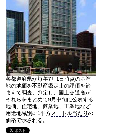
各
都道府県
が毎年7月1日時点の基準
地の地価を
不動産
鑑定士の評価を踏
まえて調査、判定し、国土交通省が
それらをまとめて9月中旬に公
表する
地価。住宅地、商業地、工業地など
用途地域別に1平方
メートル
当たり
の
価格で示
される
。