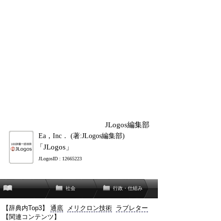
JLogos編集部
Ea，Inc． (著:JLogos編集部)
「JLogos」
JLogosID : 12665223
社会
行政・仕組み
【辞典内Top3】
通底
メリクロン技術
ラブレター
【関連コンテンツ】