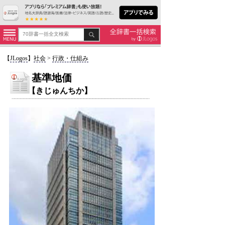
【
JLogos
】
社会
>
行政・仕組み
基準地価
【きじゅんちか】