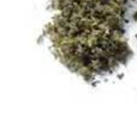
JLogos編集部
Ea，Inc． (著:JLogos編集部)
「JLogos」
JLogosID : 12665198
社会
社会問題
【辞典内Top3】
通底
メリクロン技術
ラブレター
【関連コンテンツ】