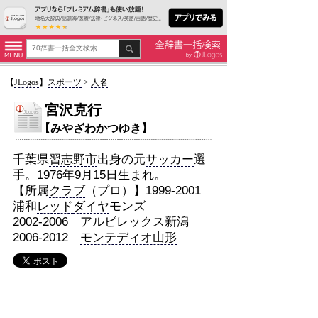
【
JLogos
】
スポーツ
>
人名
宮沢克行
【みやざわかつゆき】
千葉県
習志野市
出身の元
サッカー
選
手。1976年9月15日
生まれ
。
【所属
クラブ
（プロ）】1999-2001
浦和
レッド
ダイヤ
モンズ
2002-2006
アルビレックス新潟
2006-2012
モンテディオ山形