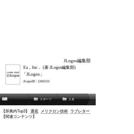
JLogos編集部
Ea，Inc． (著:JLogos編集部)
「JLogos」
JLogosID : 12665155
スポーツ
人名
【辞典内Top3】
通底
メリクロン技術
ラブレター
【関連コンテンツ】