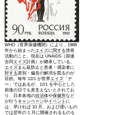
WHO（世界保健機関）により、1988
年から始まった
エイズ
に
関する
啓発
活動のこと。現在は UNAIDS（国連
合同
エイズ
計画）が継承している。
エイズ
まん延防止と患者・感染者に
対する
差別・偏見の解消を図るのが
目的。毎年 12/1 が世界
エイズ
「デ
ー」ではあるが、12/1 を中心とした
前後の日でも差支えないとされてお
り、日本各地の
自治体
や
保健所
など
が行う
キャンペーン
や
イベント
に
は、早ければ 10 月、および遅いもの
では翌年の 1 月に開催
される
ものも