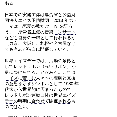
ある。
日本での実施主体は厚労省と公益
財
団法人
エイズ
予防財団。2013 年の
テ
ーマ
は「恋愛の数だけ HIV を語ろ
う」。厚労省主催の音楽
コンサート
なども啓発の一環
として
行われる
が
（東京、大阪）、札幌や名古屋など
でも有志が独自に開催している。
世界エイズデー
では、活動の象徴
と
して
レッド
リボン
（赤い
リボン
）が
身につけ
られる
ことがある。これは
エイズ
に
苦しむ
人々への理解と支援
の意思を示す
シンボル
として
1980 年
代末から
世界的
に広まったもので、
レッド
リボン
運動自体は
世界エイズ
デー
の時期に
合わせ
て開催
される
も
のではない。