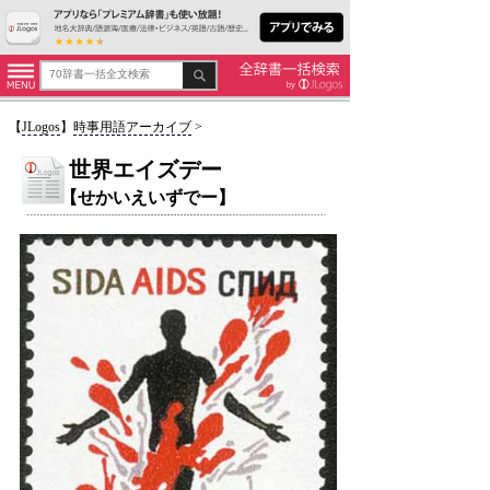
【
JLogos
】
時事用語アーカイブ
>
世界エイズデー
【せかいえいずでー】