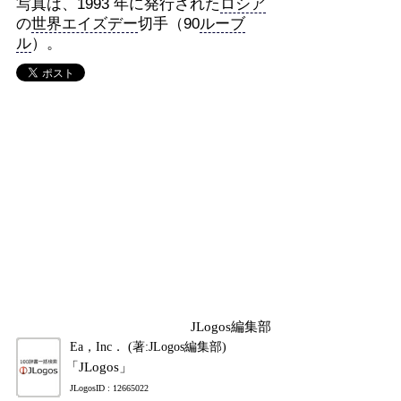
写真は、1993 年に発行された
ロシア
の
世界エイズデー
切手（90
ルーブ
ル
）。
JLogos編集部
Ea，Inc． (著:JLogos編集部)
「JLogos」
JLogosID : 12665022