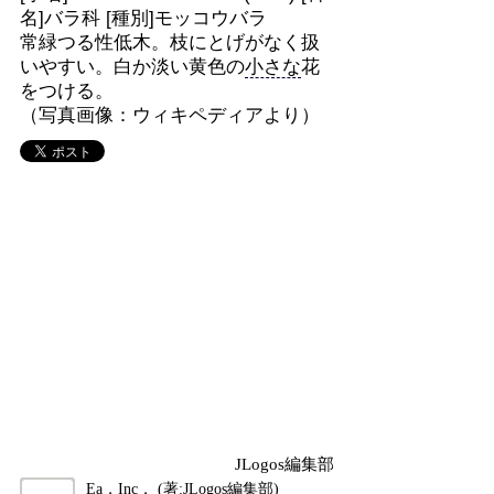
名]バラ科 [種別]モッコウバラ
常緑つる性低木。枝にとげがなく扱
いやすい。白か淡い黄色の
小さな
花
をつける。
（写真画像：ウィキペディアより）
JLogos編集部
Ea，Inc． (著:JLogos編集部)