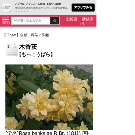
【
JLogos
】
自然・科学
>
動物
木香茨
【もっこうばら】
[学名]Rosa banksiae R.Br. (1811) [科