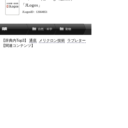
「JLogos」
JLogosID : 12664851
自然・科学
動物
【辞典内Top3】
通底
メリクロン技術
ラブレター
【関連コンテンツ】