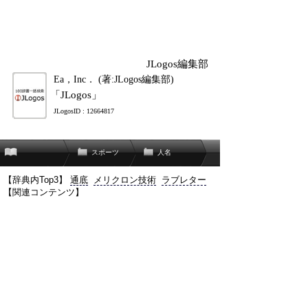
JLogos編集部
Ea，Inc． (著:JLogos編集部)
「JLogos」
JLogosID : 12664817
スポーツ
人名
【辞典内Top3】
通底
メリクロン技術
ラブレター
【関連コンテンツ】