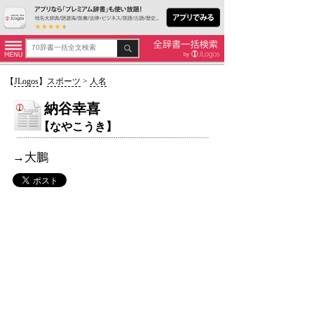
【
JLogos
】
スポーツ
>
人名
納谷幸喜
【なやこうき】
→大鵬