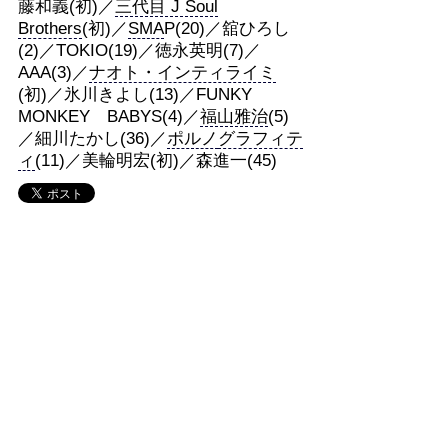
藤和義(初)／
三代目 J Soul
Brothers
(初)／
SMA
P(20)／舘ひろし
(2)／TOKIO(19)／徳永英明(7)／
AAA(3)／
ナオト・インティライミ
(初)／氷川きよし(13)／FUNKY
MONKEY BABYS(4)／
福山雅治
(5)
／細川たかし(36)／
ポルノ
グラフィテ
ィ
(11)／美輪明宏(初)／森進一(45)