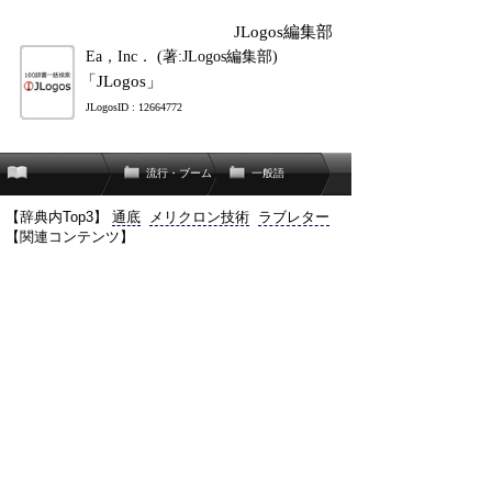
JLogos編集部
Ea，Inc． (著:JLogos編集部)
「JLogos」
JLogosID : 12664772
流行・ブーム
一般語
【辞典内Top3】
通底
メリクロン技術
ラブレター
【関連コンテンツ】