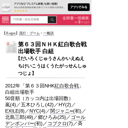
【
JLogos
】
流行・ブーム
>
一般語
第６３回ＮＨＫ紅白歌合戦
出場歌手 白組
【だいろくじゅうさんかいえぬえ
ちけいこうはくうたがっせんしゅ
つじょ】
2012年「第６３回NHK
紅白歌合戦
」
白組出場歌手
50音順（カッコ内は出場回数）
嵐(4)／五木ひろし(42)／HY(2)／
EXILE
(8)／
NYC
(4)／
関ジャニ∞
(初)／
北島三郎(49)／郷ひろみ(25)／
ゴール
デンボンバー
(初)／
コブクロ
(7)／斉