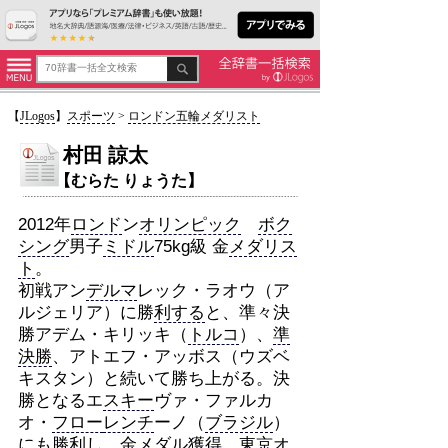
【
JLogos
】
スポーツ
>
ロンドン五輪メダリスト
村田 諒太
【むらた りょうた】
2012年
ロンド
ン
オリンピック
ボク
シング
男子
ミドル
75kg級 金
メダリス
ト
。
初戦アン
デルマ
レック・ラオウ（ア
ルジェリア）に勝
利する
と、準々決
勝アデム・キリッキ（
トルコ
）、
準
決勝
、アトエフ・アッボス（ウズベ
キスタン）と続いて勝ち上がる。決
勝となるエ
スキー
ヴァ・ファルカ
オ・
フロー
レンチ
ーノ（
ブラジル
）
にも勝利し、金
メダル
獲得。
東京オ