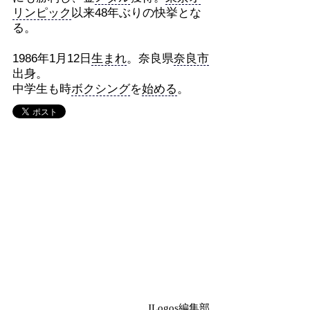
リンピック
以来48年ぶりの快挙とな
る。
1986年1月12日
生まれ
。奈良県
奈良市
出身。
中学生も時
ボクシング
を
始める
。
JLogos編集部