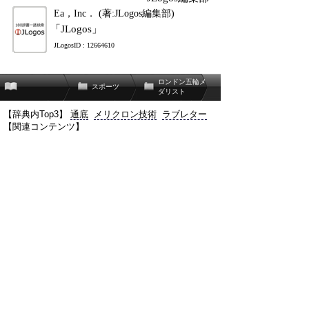
Ea，Inc． (著:JLogos編集部)
「JLogos」
JLogosID : 12664610
ロンドン五輪メ
スポーツ
ダリスト
【辞典内Top3】
通底
メリクロン技術
ラブレター
【関連コンテンツ】