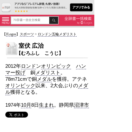
【
JLogos
】
スポーツ
>
ロンドン五輪メダリスト
室伏 広治
【むろふし こうじ】
2012年
ロンド
ン
オリンピック
ハン
マー投げ
銅
メダリスト
。
78m71cmで銅
メダル
を獲得。アテネ
オリンピック
以来、2大会ぶりの
メダ
ル
獲得となる。
1974年
10月
8日
生まれ
。静岡県
沼津市