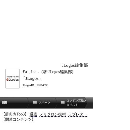
JLogos編集部
Ea，Inc． (著:JLogos編集部)
「JLogos」
JLogosID : 12664596
ロンドン五輪メ
スポーツ
ダリスト
【辞典内Top3】
通底
メリクロン技術
ラブレター
【関連コンテンツ】