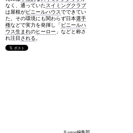
なく、通っていた
スイミング
クラブ
は屋根が
ビニールハウス
でできてい
た。その環境にも関わらず日本
選手
権
などで実力を発揮し「
ビニールハ
ウス
生まれ
の
ヒーロー
」などと称さ
れ注目
される
。
JLogos編集部