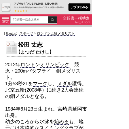
【
JLogos
】
スポーツ
>
ロンドン五輪メダリスト
松田 丈志
【まつだ たけし】
2012年
ロンド
ン
オリンピック
競
泳・200m
バタフライ
銅
メダリス
ト
。
1分53秒21を
マーク
し、
メダル
獲得。
北京五輪(2008年）に続き2大会連続
の銅
メダル
となる。
1984年6月23日
生まれ
。宮崎県
延岡市
出身。
幼少のころから水泳を
始める
も、地
元には
本格的
な
スイミング
クラブ
が