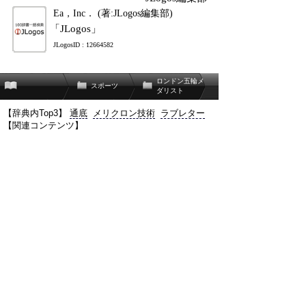
Ea，Inc． (著:JLogos編集部)
「JLogos」
JLogosID : 12664582
ロンドン五輪メ
スポーツ
ダリスト
【辞典内Top3】
通底
メリクロン技術
ラブレター
【関連コンテンツ】