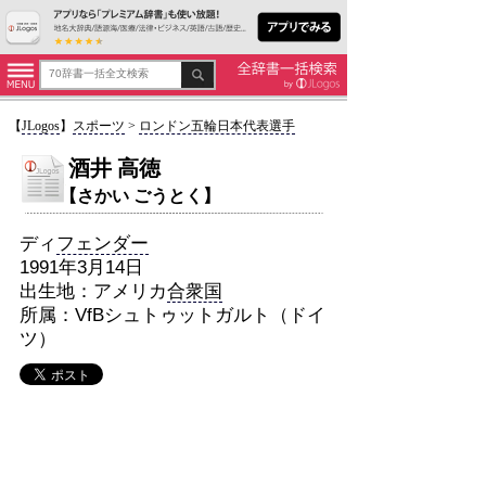
【
JLogos
】
スポーツ
>
ロンドン五輪日本代表選手
酒井 高徳
【さかい ごうとく】
ディ
フェンダー
1991年3月14日
出生地：アメリカ
合衆国
所属：VfBシュトゥットガルト（ドイ
ツ）