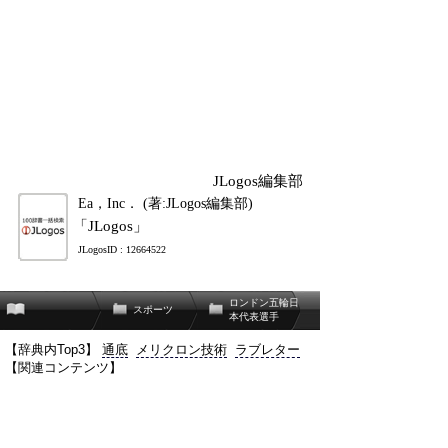
JLogos編集部
Ea，Inc． (著:JLogos編集部)
「JLogos」
JLogosID : 12664522
ロンドン五輪日
スポーツ
本代表選手
【辞典内Top3】
通底
メリクロン技術
ラブレター
【関連コンテンツ】