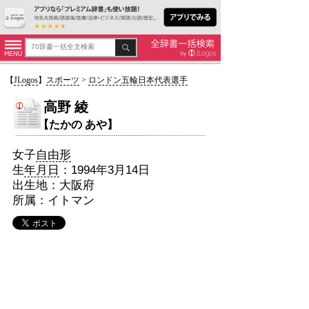
【
JLogos
】
スポーツ
>
ロンドン五輪日本代表選手
高野 綾
【たかの あや】
女子
自由形
生
年月日
：1994年3月14日
出生地：大阪府
所属：イトマン