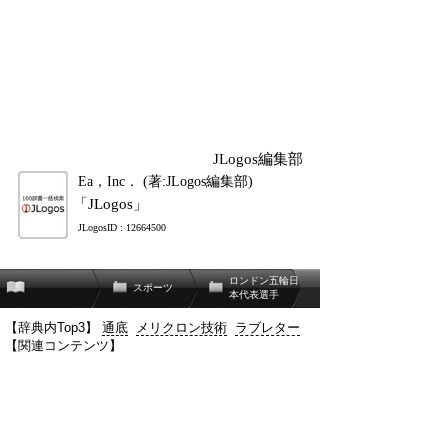
JLogos編集部
Ea，Inc． (著:JLogos編集部)
「JLogos」
JLogosID : 12664500
ロンドン五輪日
スポーツ
本代表選手
【辞典内Top3】
通底
メリクロン技術
ラブレター
【関連コンテンツ】