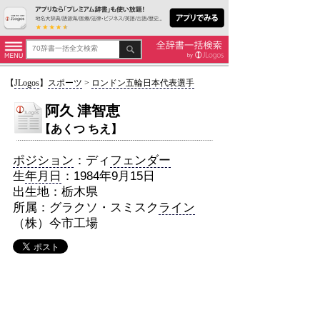
【
JLogos
】
スポーツ
>
ロンドン五輪日本代表選手
阿久 津智恵
【あくつ ちえ】
ポジション
：ディ
フェンダー
生
年月日
：1984年9月15日
出生地：栃木県
所属：グラクソ・スミスク
ライン
（株）今市工場