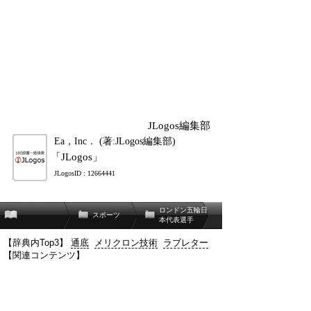
JLogos編集部
Ea，Inc． (著:JLogos編集部)
「JLogos」
JLogosID : 12664441
ロンドン五輪日
スポーツ
本代表選手
【辞典内Top3】
通底
メリクロン技術
ラブレター
【関連コンテンツ】