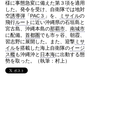
様に事態急変に備えた第３項を適用
した。発令を受け、自衛隊では地対
空
誘導弾
「
PAC３
」を、
ミサイル
の
飛行
ルート
に近い沖縄県の石垣島と
宮古島、沖縄本島の
那覇市
、
南城市
に配備。
首都圏
でも市ヶ谷、朝霞、
習志野に展開した。また、迎撃
ミサ
イル
を搭載した海上自衛隊の
イージ
ス艦
も沖縄沖と
日本海
に出動する態
勢を取った。（執筆：村上）