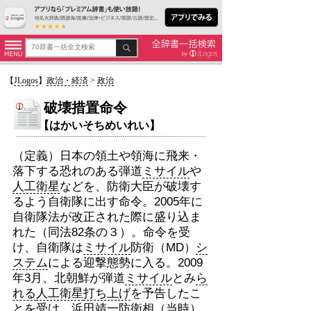
【
JLogos
】
政治・経済
>
政治
破壊措置命令
【はかいそちめいれい】
（定義）日本の領土や領海に飛来・
落下する恐れのある弾道
ミサイル
や
人工衛星
などを、防衛大臣が破壊す
るよう自衛隊に出す命令。2005年に
自衛隊法が改正された際に盛り込ま
れた（同法82条の３）。命令を受
け、自衛隊は
ミサイル
防衛（MD）
シ
ステム
による迎撃態勢に入る。2009
年3月、北朝鮮が弾道
ミサイル
とみ
ら
れる
人工衛星
打ち上げ
を予告したこ
とを受け、
浜田靖一
防衛相（当時）