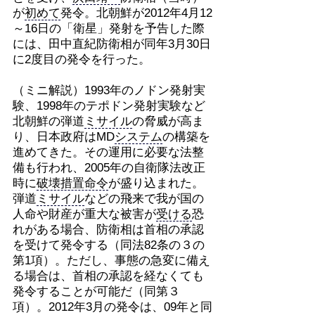
が
初めて
発令。北朝鮮が2012年4月12
～16日の「衛星」発射を予告した際
には、田中直紀防衛相が同年3月30日
に2度目の発令を行った。
（ミニ解説）1993年のノドン発射実
験、1998年のテポドン発射実験など
北朝鮮の弾道
ミサイル
の脅威が高ま
り、日本政府はMD
システム
の構築を
進めてきた。その運用に必要な法整
備も行われ、2005年の自衛隊法改正
時に
破壊措置命令
が盛り込まれた。
弾道
ミサイル
などの飛来で我が国の
人命や財産が重大な被害が
受ける
恐
れがある場合、防衛相は首相の承認
を受けて発令する（同法82条の３の
第1項）。ただし、事態の急変に備え
る場合は、首相の承認を経なくても
発令することが可能だ（同第３
項）。2012年3月の発令は、09年と同