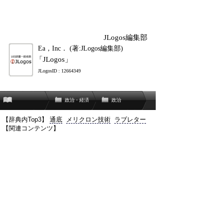
JLogos編集部
Ea，Inc． (著:JLogos編集部)
「JLogos」
JLogosID : 12664349
政治・経済
政治
【辞典内Top3】
通底
メリクロン技術
ラブレター
【関連コンテンツ】