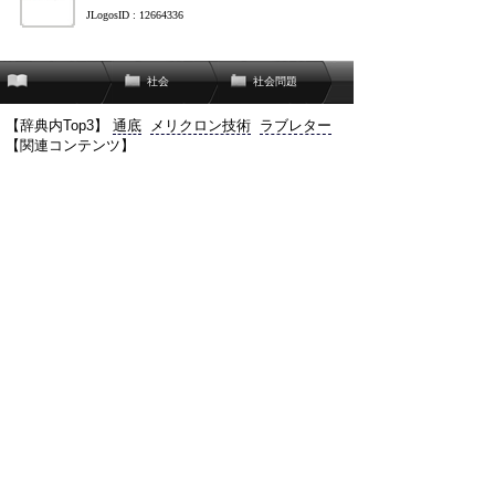
JLogosID : 12664336
社会
社会問題
【辞典内Top3】
通底
メリクロン技術
ラブレター
【関連コンテンツ】