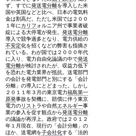
ず、すでに
発送電分離
を導入した米
国や英国などと比べ、日本の電気料
金は割高だ。ただし米国では２００
１年に
カリフ
ォルニア州で事業者破
綻による大停電が発生。
発送電分離
導入で競争過多となり、電力供給の
不安定
化を招くなどの弊害も指摘さ
れている。わが国では２０００年代
に入り、電力自由化論議の中で
発送
電分離
が検討されたが、収益力低下
を恐れた電力業界が抵抗。送電部門
の会計を発電部門と別にする「会計
分離」の導入にとどまった。しかし
２０１１年３月の東京電力
福島第一
原発
事故を契機に、賠償に伴う東京
電力の
リスト
ラや自然
エネルギー
事
業の参入を促す観点から
発送電分離
の議論が再浮上。政府では２０１２
年１月現在、現行の「会計分離」の
ほか、送電網を
子会社化
する「法的