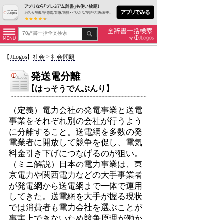
【
JLogos
】
社会
>
社会問題
発送電分離
【はっそうでんぶんり】
（定義）電力会社の発電事業と送電
事業をそれぞれ別の会社が行うよう
に分離すること。送電網を多数の発
電業者に開放して競争を促し、電気
料金引き下げにつなげるのが狙い。
（ミニ解説）日本の電力事業は、東
京電力や関西電力などの大手事業者
が発電網から送電網まで一体で運用
してきた。送電網を大手が握る現状
では消費者も電力会社を選ぶことが
事実上できないため
競争原理
が働か