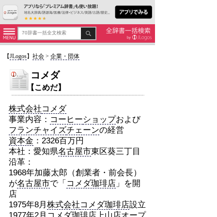
【
JLogos
】
社会
>
企業・団体
コメダ
【こめだ】
株式会社
コメダ
事業内容：
コーヒー
ショップ
および
フランチャイズ
チェーン
の経営
資本金
：2326百万円
本社：愛知県
名古屋市
東区葵三丁目
沿革：
1968年加藤太郎（創業者・前会長）
が
名古屋市
で「
コメダ珈琲店
」を開
店
1975年8月
株式会社
コメダ珈琲店
設立
1977年2月
コメダ珈琲店
上山店
オープ