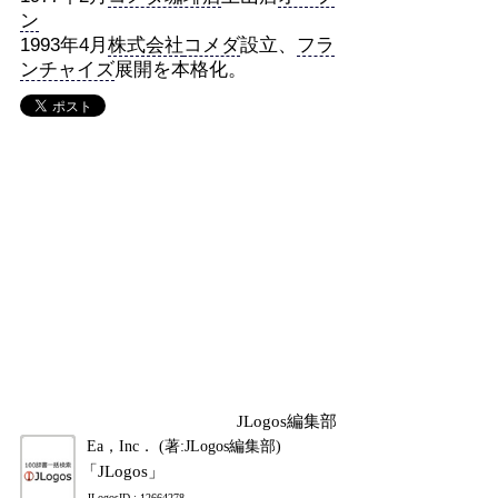
ン
1993年4月
株式会社
コメダ
設立、
フラ
ンチャイズ
展開を本格化。
JLogos編集部
Ea，Inc． (著:JLogos編集部)
「JLogos」
JLogosID : 12664278